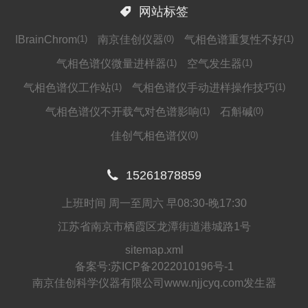

网站标签
IBrainChrom
(1)
南京佳创仪器
(0)
气相色谱重复性不好
(1)
气相色谱仪微量进样器
(1)
空气发生器
(1)
气相色谱仪工作站
(1)
气相色谱仪手动进样操作技巧
(1)
气相色谱仪不开载气对色谱影响
(1)
石斛碱
(0)
佳创气相色谱仪
(0)

15261878859
上班时间 周一至周六 早08:30-晚17:30
江苏省南京市栖霞区龙潭街道港城路1号
sitemap.xml
备案号:
苏ICP备2022010196号-1
南京佳创科学仪器有限公司www.njjcyq.com发生器