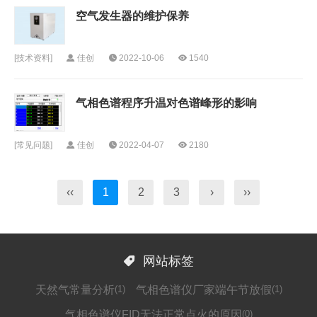
空气发生器的维护保养
[
技术资料
]
佳创
2022-10-06
1540
气相色谱程序升温对色谱峰形的影响
[
常见问题
]
佳创
2022-04-07
2180
‹‹
1
2
3
›
››

网站标签
天然气常量分析
(1)
气相色谱仪厂家端午节放假
(1)
气相色谱仪FID无法正常点火的原因
(0)