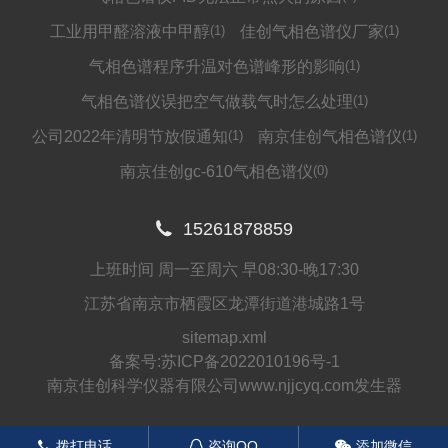
工业用甲醛溶液中甲醇
(1)
佳创气相色谱仪厂家
(1)
气相色谱程序升温对色谱峰形的影响
(1)
气相色谱仪误把空气做载气时怎么处理
(1)
公司2022年清明节放假通知
(1)
南京佳创气相色谱仪
(1)
南京佳创gc-610气相色谱仪
(0)

15261878859
上班时间 周一至周六 早08:30-晚17:30
江苏省南京市栖霞区龙潭街道港城路1号
sitemap.xml
备案号:
苏ICP备2022010196号-1
南京佳创科学仪器有限公司www.njjcyq.com发生器
拨打电话
咨询QQ
添加微信
󦁁
󦊱
󦘑