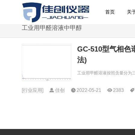
首页
关
工业用甲醛溶液中甲醇
GC-510型气
法)
工业用甲醛溶液按照含量分为三种规格：
[
行业应用
]
佳创
2022-05-21
2383